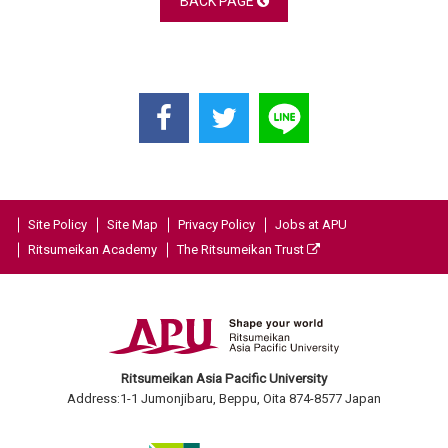
BACK PAGE
Site Policy
Site Map
Privacy Policy
Jobs at APU
Ritsumeikan Academy
The Ritsumeikan Trust
Ritsumeikan Asia Pacific University
Address:1-1 Jumonjibaru, Beppu, Oita 874-8577 Japan