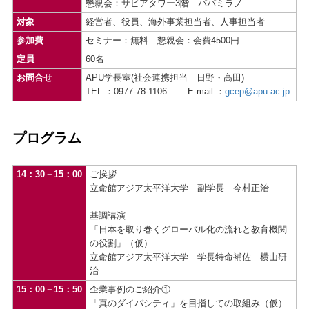
懇親会：サピアタワー3階 パパミラノ
対象
経営者、役員、海外事業担当者、人事担当者
参加費
セミナー：無料 懇親会：会費4500円
定員
60名
お問合せ
APU学長室(社会連携担当 日野・高田)
TEL ：0977-78-1106 E-mail ：
gcep@apu.ac.jp
プログラム
14：30－15：00
ご挨拶
立命館アジア太平洋大学 副学長 今村正治
基調講演
「日本を取り巻くグローバル化の流れと教育機関
の役割」（仮）
立命館アジア太平洋大学 学長特命補佐 横山研
治
15：00－15：50
企業事例のご紹介①
「真のダイバシティ」を目指しての取組み（仮）