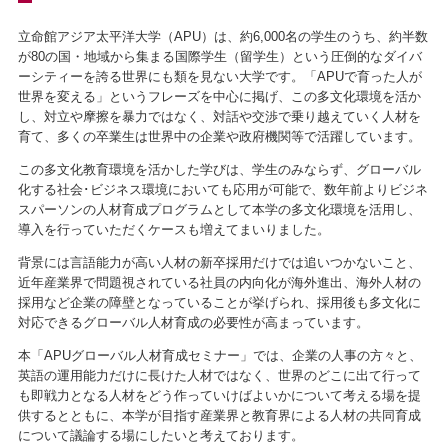
立命館アジア太平洋大学（APU）は、約6,000名の学生のうち、約半数
が80の国・地域から集まる国際学生（留学生）という圧倒的なダイバ
ーシティーを誇る世界にも類を見ない大学です。「APUで育った人が
世界を変える」というフレーズを中心に掲げ、この多文化環境を活か
し、対立や摩擦を暴力ではなく、対話や交渉で乗り越えていく人材を
育て、多くの卒業生は世界中の企業や政府機関等で活躍しています。
この多文化教育環境を活かした学びは、学生のみならず、グローバル
化する社会･ビジネス環境においても応用が可能で、数年前よりビジネ
スパーソンの人材育成プログラムとして本学の多文化環境を活用し、
導入を行っていただくケースも増えてまいりました。
背景には言語能力が高い人材の新卒採用だけでは追いつかないこと、
近年産業界で問題視されている社員の内向化が海外進出、海外人材の
採用など企業の障壁となっていることが挙げられ、採用後も多文化に
対応できるグローバル人材育成の必要性が高まっています。
本「APUグローバル人材育成セミナー」では、企業の人事の方々と、
英語の運用能力だけに長けた人材ではなく、世界のどこに出て行って
も即戦力となる人材をどう作っていけばよいかについて考える場を提
供するとともに、本学が目指す産業界と教育界による人材の共同育成
について議論する場にしたいと考えております。