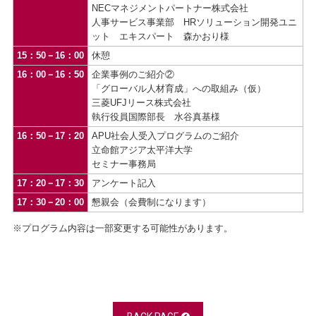
NECマネジメントパートナー株式会社
人事サービス事業部 HRソリューション開発ユニ
ット エキスパート 森かおり様
15：50－16：00
休憩
16：00－16：50
企業事例のご紹介②
「グローバル人材育成」への取組み（仮）
三菱UFJリース株式会社
執行役員国際部長 水谷真基様
16：50－17：20
APU社会人受入プログラムのご紹介
立命館アジア太平洋大学
セミナー事務局
17：20－17：30
アンケート記入
17：30－20：00
懇親会（会費制になります）
※プログラム内容は一部変更する可能性があります。