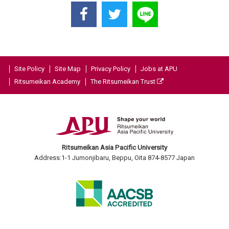
Site Policy
Site Map
Privacy Policy
Jobs at APU
Ritsumeikan Academy
The Ritsumeikan Trust
Ritsumeikan Asia Pacific University
Address:1-1 Jumonjibaru, Beppu, Oita 874-8577 Japan