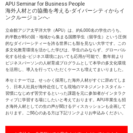
APU Seminar for Business People
海外人材との協働を考える-ダイバーシティからイ
ンクルージョンへ-
立命館アジア太平洋大学（APU）は、約6,000名の学生のうち、
約半数が85の国・地域から集まる国際学生（留学生）という圧倒
的なダイバーシティーを誇る世界にも類を見ない大学です。この
多文化教育環境を活かした学びは、学生のみならず、グローバル
化する社会･ビジネス環境においても応用が可能で、数年前より
ビジネスパーソンの人材育成プログラムとして本学の多文化環境
を活用し、導入を行っていただくケースも増えてまいりました。
本セミナーでは、せっかく採用した海外人材がすぐに辞めてしま
う、日本人社員が海外赴任しても現地のマネジメントスタイル・
習慣になじめず苦労するといった課題を元に参加者がインタラク
ティブに学習する場にしたいと考えております。APU卒業生も招
き海外人材としての生の声が聞けるディスカッションも企画して
おります。ご関心のある方は下記リンクよりお申込みください。