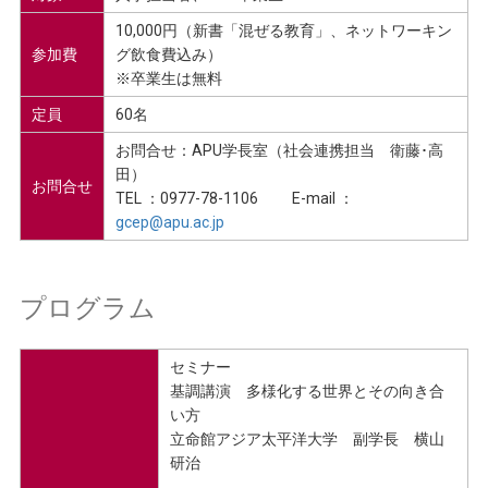
10,000円（新書「混ぜる教育」、ネットワーキン
参加費
グ飲食費込み）
※卒業生は無料
定員
60名
お問合せ：APU学長室（社会連携担当 衛藤･高
田）
お問合せ
TEL ：0977-78-1106 E-mail ：
gcep@apu.ac.jp
プログラム
セミナー
基調講演 多様化する世界とその向き合
い方
立命館アジア太平洋大学 副学長 横山
研治